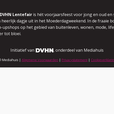
DVHN Lentefair
is hét voorjaarsfeest voor jong en oud en
 heerlijk dagje uit in het Moederdagweekend.
In de fraaie
-upshops op het gebied van buitenleven,
wonen, mode, life
r tot bloei.
Initiatief van
, onderdeel van Mediahuis
© Mediahuis |
Algemene Voorwaarden
|
Privacystatement
|
Cookieverklari