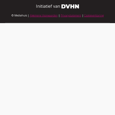
Initiatief van
© Mediahuis |
Algemene Voorwaarden
|
Privacystatement
|
Cookieverklaring