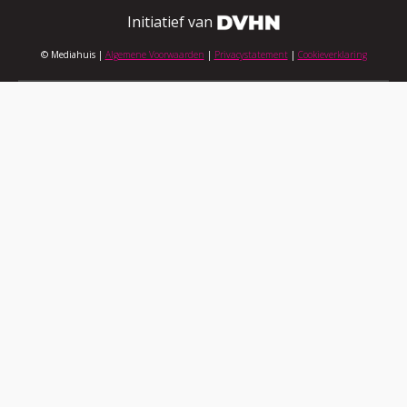
Initiatief van
© Mediahuis |
Algemene Voorwaarden
|
Privacystatement
|
Cookieverklaring