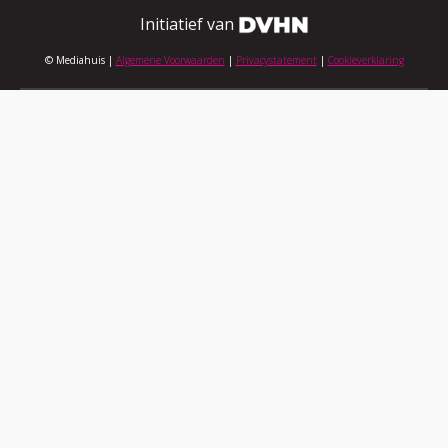
Initiatief van
© Mediahuis |
Algemene Voorwaarden
|
Privacystatement
|
Cookieverklaring