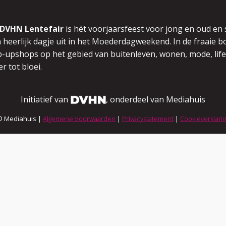
DVHN Lentefair
is hét voorjaarsfeest voor jong en oud en
 heerlijk dagje uit in het Moederdagweekend.
In de fraaie
-upshops op het gebied van buitenleven,
wonen, mode, life
r tot bloei.
Initiatief van
, onderdeel van Mediahuis
© Mediahuis |
Algemene Voorwaarden
|
Privacystatement
|
Cookieverklari