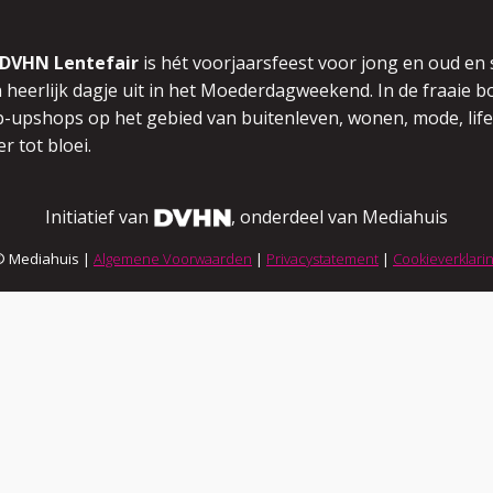
DVHN Lentefair
is hét voorjaarsfeest voor jong en oud en
 heerlijk dagje uit in het Moederdagweekend.
In de fraaie
-upshops op het gebied van buitenleven,
wonen, mode, life
r tot bloei.
Initiatief van
, onderdeel van Mediahuis
© Mediahuis |
Algemene Voorwaarden
|
Privacystatement
|
Cookieverklari