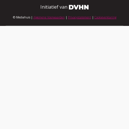
Initiatief van
© Mediahuis |
Algemene Voorwaarden
|
Privacystatement
|
Cookieverklaring