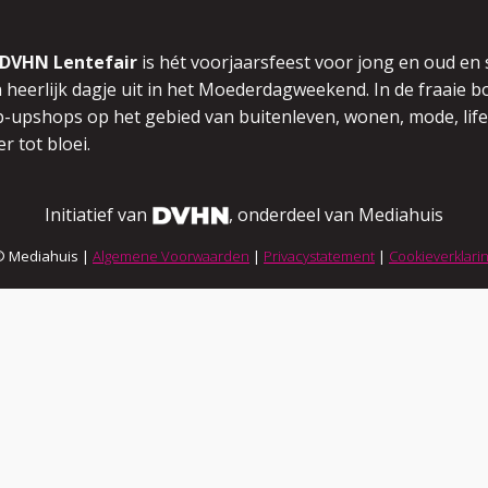
DVHN Lentefair
is hét voorjaarsfeest voor jong en oud en
 heerlijk dagje uit in het Moederdagweekend.
In de fraaie
-upshops op het gebied van buitenleven,
wonen, mode, life
r tot bloei.
Initiatief van
, onderdeel van Mediahuis
© Mediahuis |
Algemene Voorwaarden
|
Privacystatement
|
Cookieverklari