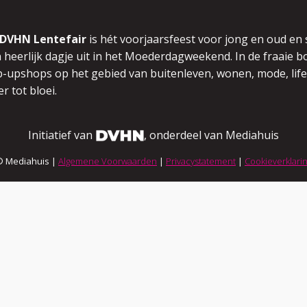
DVHN Lentefair
is hét voorjaarsfeest voor jong en oud en
 heerlijk dagje uit in het Moederdagweekend.
In de fraaie
-upshops op het gebied van buitenleven,
wonen, mode, life
r tot bloei.
Initiatief van
, onderdeel van Mediahuis
© Mediahuis |
Algemene Voorwaarden
|
Privacystatement
|
Cookieverklari