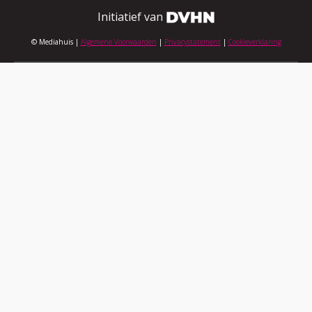
Initiatief van
© Mediahuis |
Algemene Voorwaarden
|
Privacystatement
|
Cookieverklaring