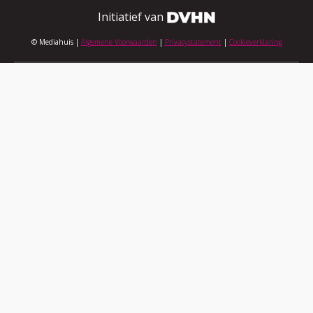
Initiatief van
© Mediahuis |
Algemene Voorwaarden
|
Privacystatement
|
Cookieverklaring